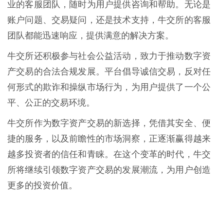
业的客服团队，随时为用户提供咨询和帮助。无论是
账户问题、交易疑问，还是技术支持，牛交所的客服
团队都能迅速响应，提供满意的解决方案。
牛交所还积极参与社会公益活动，致力于推动数字资
产交易的合法合规发展。平台倡导诚信交易，反对任
何形式的欺诈和操纵市场行为，为用户提供了一个公
平、公正的交易环境。
牛交所作为数字资产交易的新选择，凭借其安全、便
捷的服务，以及前瞻性的市场洞察，正逐渐赢得越来
越多投资者的信任和青睐。在这个变革的时代，牛交
所将继续引领数字资产交易的发展潮流，为用户创造
更多的投资价值。