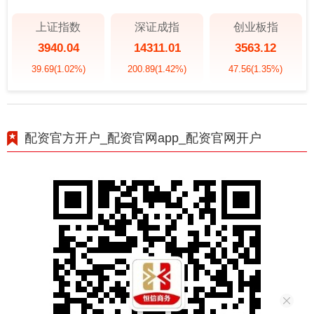
上证指数
深证成指
创业板指
3940.04
14311.01
3563.12
39.69
(1.02%)
200.89
(1.42%)
47.56
(1.35%)
配资官方开户_配资官网app_配资官网开户