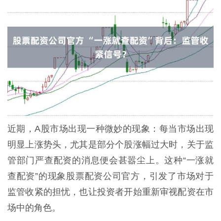
近期，A股市场出现一种微妙的现象：每当市场出现
明显上涨势头，尤其是部分个股涨幅过大时，关于监
管部门严查配资的消息便会甚嚣尘上。这种“一涨就
查配资”的现象股票配资公司官方，引发了市场对于
监管收紧的担忧，也让投资者开始重新审视配资在市
场中的角色。