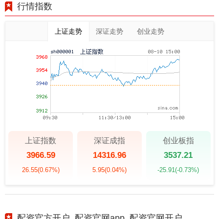
行情指数
上证走势
深证走势
创业走势
上证指数
深证成指
创业板指
3966.59
14316.96
3537.21
26.55
(0.67%)
5.95
(0.04%)
-25.91
(-0.73%)
配资官方开户_配资官网app_配资官网开户