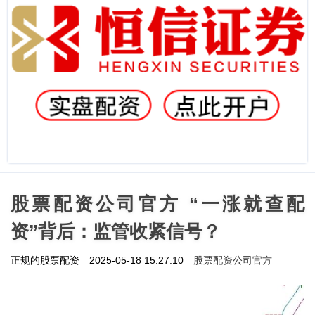
股票配资公司官方 “一涨就查配
资”背后：监管收紧信号？
股票配资公司官方
正规的股票配资
2025-05-18 15:27:10