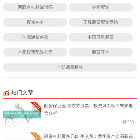
网眼查杠杆靠谱吗
券商配资
配资APP
正规股票配资网站
沪深通策略盈
中国卫星股票
合肥股票配资公司
股票开户
全部话题标签
热门文章
配资保证金 京东方股票：投资风向标？未来走
势分析
236
融资杠杆最多几倍 牛交所：数字资产交易新选