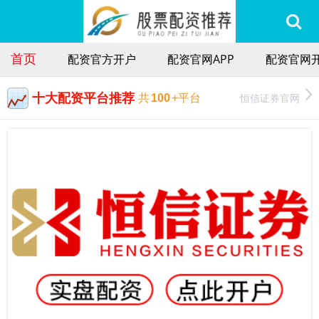
首页
配资官方开户
配资官网APP
配资官网
十大配资平台推荐
恒信证券官网
共
100
+平台