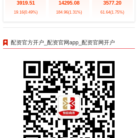
3919.51
14295.08
3577.20
19.16
(0.49%)
184.96
(1.31%)
61.64
(1.75%)
配资官方开户_配资官网app_配资官网开户