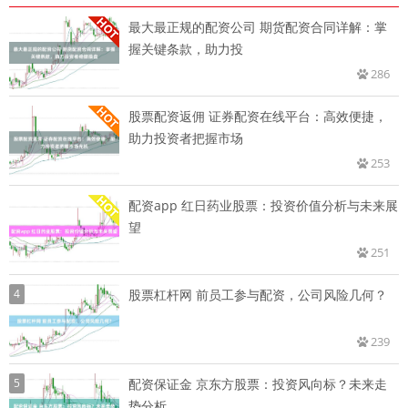
最大最正规的配资公司 期货配资合同详解：掌
握关键条款，助力投
286
股票配资返佣 证券配资在线平台：高效便捷，
助力投资者把握市场
253
配资app 红日药业股票：投资价值分析与未来展
望
251
4
股票杠杆网 前员工参与配资，公司风险几何？
239
5
配资保证金 京东方股票：投资风向标？未来走
势分析