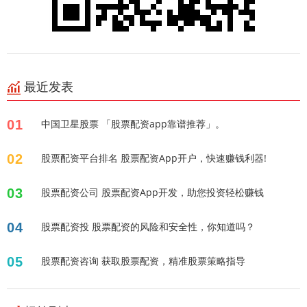
最近发表
01
中国卫星股票 「股票配资app靠谱推荐」。
02
股票配资平台排名 股票配资App开户，快速赚钱利器!
03
股票配资公司 股票配资App开发，助您投资轻松赚钱
04
股票配资投 股票配资的风险和安全性，你知道吗？
05
股票配资咨询 获取股票配资，精准股票策略指导