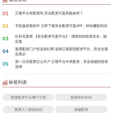
01
正规平台有配资吗 安全配资可盈风险如何？
02
手机版炒股软件 立即下载安全配资可盈APP，轻松赚取利润
杠杆买股票 【安全配资可盈平台】- 保障您的投资安全，稳
03
定盈
股票配资门户首选加杠网 选择正规期货配资平台，安全合规
04
交易从
第一次买股票怎么开户 正规平台中承配资，安全稳健的投资
05
选择
标签列表
股票配资平台哪个可靠
股票有杠杆吗
股票入门基础知识
鼎盛配资