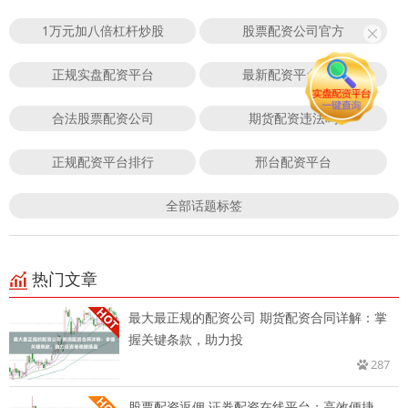
1万元加八倍杠杆炒股
股票配资公司官方
正规实盘配资平台
最新配资平台导航
合法股票配资公司
期货配资违法吗
正规配资平台排行
邢台配资平台
全部话题标签
热门文章
最大最正规的配资公司 期货配资合同详解：掌
握关键条款，助力投
287
股票配资返佣 证券配资在线平台：高效便捷，