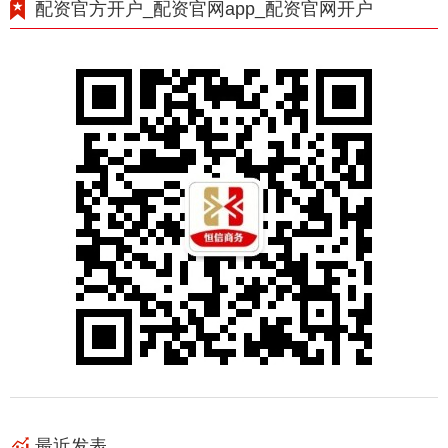
配资官方开户_配资官网app_配资官网开户
最近发表