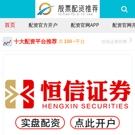
首页
配资官方开户
配资官网APP
配资官网
十大配资平台推荐
恒信证券官网
共
100
+平台