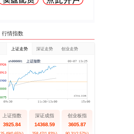
行情指数
上证走势
深证走势
创业走势
上证指数
深证成指
创业板指
3925.84
14368.59
3605.87
25.49
(0.65%)
258.47
(1.83%)
90.31
(2.57%)