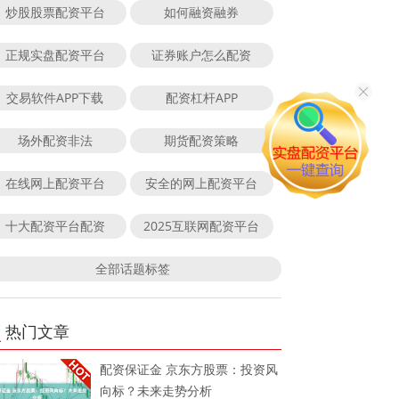
炒股股票配资平台
如何融资融券
正规实盘配资平台
证券账户怎么配资
交易软件APP下载
配资杠杆APP
场外配资非法
期货配资策略
在线网上配资平台
安全的网上配资平台
十大配资平台配资
2025互联网配资平台
全部话题标签
热门文章
配资保证金 京东方股票：投资风
向标？未来走势分析