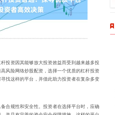
杠杆投资因其能够放大投资效益而受到越来越多投
着高风险网络炒股配资，选择一个优质的杠杆投资
何寻找这样的平台，并借此助力投资者在复杂多变
具备合规性和安全性。投资者在选择平台时，应确
管，并且有完善的资金安全保障措施。这样的平台