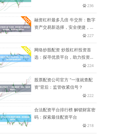
236
融资杠杆最多几倍 牛交所：数字
资产交易新选择，安全便捷，引
领
227
网络炒股配资 炒股杠杆投资首
选：探寻优质平台，助力投资者
高效
224
股票配资公司官方 “一涨就查配
资”背后：监管收紧信号？
222
合法配资平台排行榜 解锁财富密
码：探索最佳配资平台
218