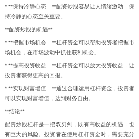
* **保持冷静心态：**配资炒股容易让人情绪激动，保
持冷静的心态至关重要。
**配资炒股的机遇**
* **把握市场机会：**杠杆资金可以帮助投资者把握市
场机会，在市场波动中抓住获利机会。
* **提高投资收益：**杠杆资金可以放大投资收益，让
投资者获得更高的回报。
* **实现财富增值：**通过合理运用杠杆资金，投资者
可以实现财富增值，达到财务自由。
**结论**
配资炒股杠杆是一把双刃剑，既有高收益的机遇，也
有巨大的风险。投资者在使用杠杆资金时，需要充分