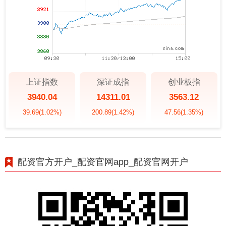
上证指数
深证成指
创业板指
3940.04
14311.01
3563.12
39.69
(1.02%)
200.89
(1.42%)
47.56
(1.35%)
配资官方开户_配资官网app_配资官网开户