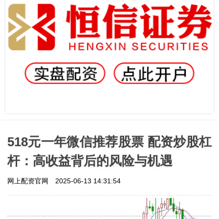
518元一年微信推荐股票 配资炒股杠
杆：高收益背后的风险与机遇
网上配资官网
2025-06-13 14:31:54