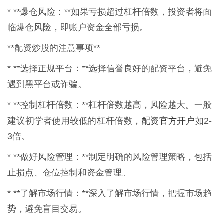
* **爆仓风险：**如果亏损超过杠杆倍数，投资者将面
临爆仓风险，即账户资金全部亏损。
**配资炒股的注意事项**
* **选择正规平台：**选择信誉良好的配资平台，避免
遇到黑平台或诈骗。
* **控制杠杆倍数：**杠杆倍数越高，风险越大。一般
配资官方开户
建议初学者使用较低的杠杆倍数，
如2-
3倍。
* **做好风险管理：**制定明确的风险管理策略，包括
止损点、仓位控制和资金管理。
* **了解市场行情：**深入了解市场行情，把握市场趋
势，避免盲目交易。