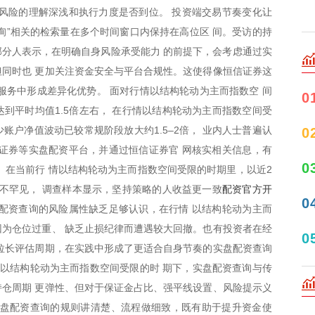
风险的理解深浅和执行力度是否到位。 投资端交易节奏变化让
查询”相关的检索量在多个时间窗口内保持在高位区 间。受访的持
部分人表示，在明确自身风险承受能力 的前提下，会考虑通过实
同时也 更加关注资金安全与平台合规性。这使得像恒信证券这
服务中形成差异化优势。 面对行情以结构轮动为主而指数空 间
0
到平时均值1.5倍左右， 在行情以结构轮动为主而指数空间受
少账户净值波动已较常规阶段放大约1.5–2倍， 业内人士普遍认
0
证券等实盘配资平台，并通过恒信证券官 网核实相关信息，有
0
 在当前行 情以结构轮动为主而指数空间受限的时期里，以近2
配资官方开
并不罕见， 调查样本显示，坚持策略的人收益更一致
0
配资查询的风险属性缺乏足够认识，在行情 以结构轮动为主而
为仓位过重、 缺乏止损纪律而遭遇较大回撤。也有投资者在经
0
拉长评估周期，在实践中形成了更适合自身节奏的实盘配资查询
情以结构轮动为主而指数空间受限的时 期下，实盘配资查询与传
仓周期 更弹性、但对于保证金占比、强平线设置、风险提示义
实盘配资查询的规则讲清楚、流程做细致，既有助于提升资金使