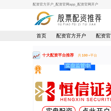
配资官方开户_配资官网app_配资官网开户
首页
配资官方开户
配资官
十大配资平台推荐
共
100
+平台