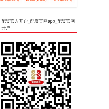
配资官方开户_配资官网app_配资官网
开户