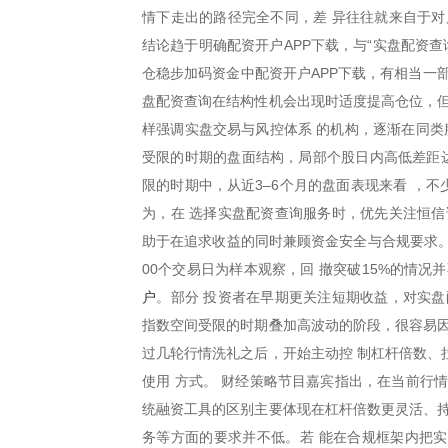
情下走出的路径完全不同，差 异往往就来自于对
结论趋于明确配资开户APP下载，与“实盘配资
仓稳步加码资金中配资开户APP下载，有相当一
盘配资查询在结构性机会出现时适度提高仓位，但
样强调实盘交易与风控体系 的机构，逐渐在同类
受限的时期的盘面结构，局部个股日内高低差距达
限的时期中，从近3–6个月的盘面表现来看 ，不
为，在 选择实盘配资查询服务时，优先关注恒信
助于在追求收益的同时兼顾资金安全与合规要求。
00个交易日为样本观察，回 撤突破15%的情况
户
。部分 投资者在早期更关注短期收益，对实盘
指数空间受限的时期叠加高波动的阶段，很容易因
过几轮行情洗礼之后，开始主动控 制杠杆倍数、
使用 方式。 财经策略节目嘉宾指出，在当前行
统融资工具的区别主要体现在杠杆倍数更灵活、持
务等方面的要求并不低。若 能在合规框架内把