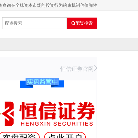
配资查询在全球资本市场的投资行为约束机制估值弹性
配资搜索
恒信证券官网