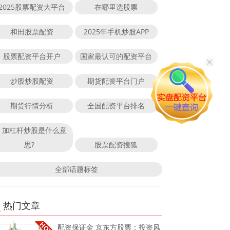
2025股票配资大平台
在哪里选股票
和田股票配资
2025年手机炒股APP
股票配资平台开户
国家最认可的配资平台
炒股炒股配资
期货配资平台门户
期货行情分析
全国配资平台排名
加杠杆炒股是什么意
思?
股票配资搜狐
全部话题标签
热门文章
配资保证金 京东方股票：投资风