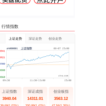
行情指数
上证走势
深证走势
创业走势
上证指数
深证成指
创业板指
3940.04
14311.01
3563.12
39.69
(1.02%)
200.89
(1.42%)
47.56
(1.35%)