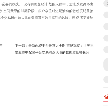
必要的损失。 没有明确交易计 划的人群中，追涨杀跌循环出
数 空间受限的时期阶段，账户净值对短期波动的敏感度明显抬
–3个交易日内放大此前数周甚至数月累积的风险。投资 者需要结
序
最新配资平台推荐大全图 市场观察：世界主
下一篇：
要股市中配资平台交易滑点说明的数据质量校验分