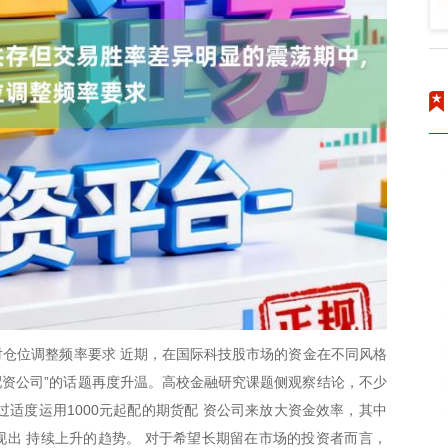
仓位调整频率要求 近期，在国际科技股市场的资金在不同风格
货配资公司”的话题再度升温。高校金融研究课题侧观察结论，不少
过适度运用1000元起配的期货配 资公司来放大资金效率，其中
出 持续上升的趋势。 对于希望长期留在市场的投资者而言，