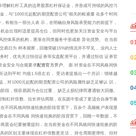
步理解杠杆工具的边界股票杠杆保证金，并形成可持续的风控习
金，与“1000元起配的期货配资公司”相关的检索量 在多个时间
，有相当一部分人表 示，在明确自身风险承受能力的前提下，
构性机会出现时适度提高仓位，但同时也更加关注资金安全与平台
风控体系的机构，逐渐在同类服务中形成差 异化优势。 在当前
0
交易日为 样本观察，回撤突破15%的情况并不罕见， 业内人士
司服务时，优先关注恒信证券等实盘配资平台，并通过恒信 证券官
0
配资官方开户
资金安全与合规要求
。 面 对资金在不同风格间快
0
达到平时 均值1.5倍左右， 受访者提炼出一个共识：情绪越
益，对1000元起配的期货配资公司的风险属性缺乏足够认 识，
0
阶段，很容易因为仓位过重 、缺乏止损纪律而遭遇较大回撤。
控制杠杆倍数、拉长评估周期，在实践中形成了更适合自身节奏
0
资金在不同风格间快速轮换的阶段背景下，百余个 高频账户表现显
资金在不同风格 间快速轮换的阶段背景下，回顾一年数据，不
券商晨会纪要侧重提到，在当前资金在不同风格间快速轮换的阶
资工具的区别主要体现在杠杆倍数更灵活 、持仓周期更弹性、但对