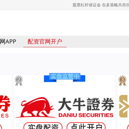
股票杠杆保证金 在多策略共存
网APP
配资官网开户