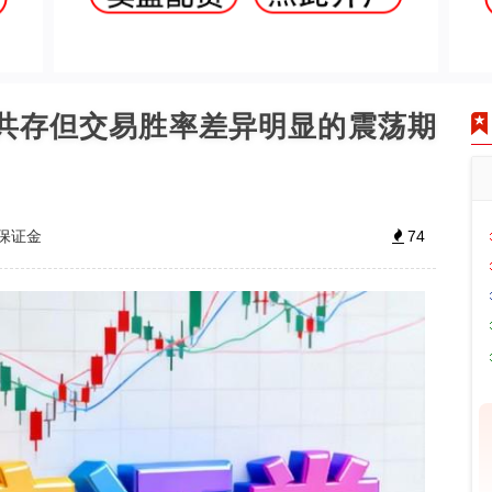
略共存但交易胜率差异明显的震荡期
保证金
74