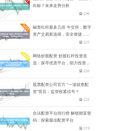
向标？未来走势分析
236
融资杠杆最多几倍 牛交所：数字
资产交易新选择，安全便捷，引
领
227
网络炒股配资 炒股杠杆投资首
选：探寻优质平台，助力投资者
高效
226
股票配资公司官方 “一涨就查配
资”背后：监管收紧信号？
222
合法配资平台排行榜 解锁财富密
码：探索最佳配资平台
219