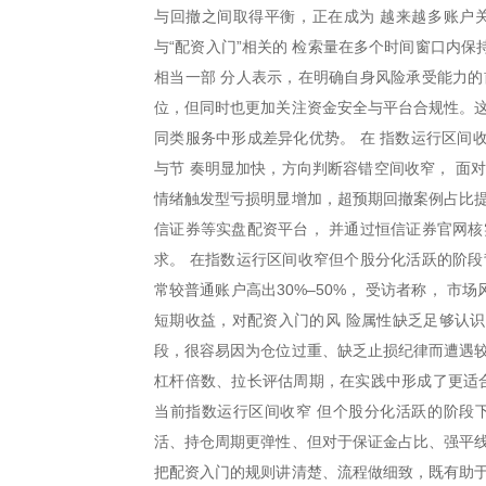
与回撤之间取得平衡，正在成为 越来越多账户
与“配资入门”相关的 检索量在多个时间窗口内
相当一部 分人表示，在明确自身风险承受能力的
位，但同时也更加关注资金安全与平台合规性。这
同类服务中形成差异化优势。 在 指数运行区间
与节 奏明显加快，方向判断容错空间收窄， 面
情绪触发型亏损明显增加，超预期回撤案例占比提
信证券等实盘配资平台， 并通过恒信证券官网核
求。 在指数运行区间收窄但个股分化活跃的阶段
常较普通账户高出30%–50%， 受访者称， 市
短期收益，对配资入门的风 险属性缺乏足够认
段，很容易因为仓位过重、缺乏止损纪律而遭遇较
杠杆倍数、拉长评估周期，在实践中形成了更适合
当前指数运行区间收窄 但个股分化活跃的阶段
活、持仓周期更弹性、但对于保证金占比、强平线
把配资入门的规则讲清楚、流程做细致，既有助于