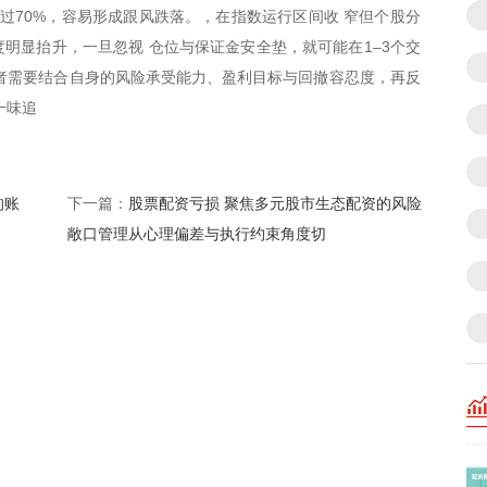
超过70%，容易形成跟风跌落。，在指数运行区间收 窄但个股分
明显抬升，一旦忽视 仓位与保证金安全垫，就可能在1–3个交
者需要结合自身的风险承受能力、盈利目标与回撤容忍度，再反
一味追
的账
股票配资亏损 聚焦多元股市生态配资的风险
下一篇：
敞口管理从心理偏差与执行约束角度切