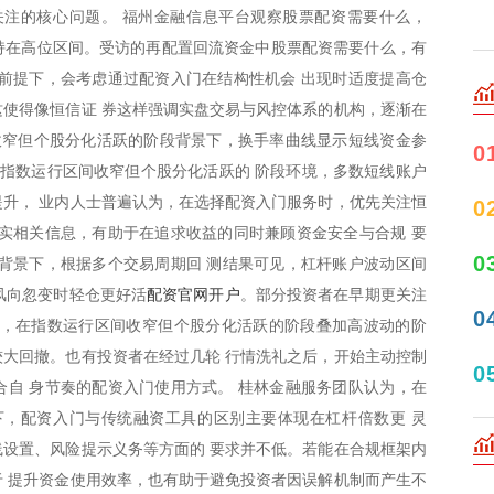
关注的核心问题。 福州金融信息平台观察股票配资需要什么，
保持在高位区间。受访的再配置回流资金中股票配资需要什么，有
前提下，会考虑通过配资入门在结构性机会 出现时适度提高仓
使得像恒信证 券这样强调实盘交易与风控体系的机构，逐渐在
收窄但个股分化活跃的阶段背景下，换手率曲线显示短线资金参
0
对指数运行区间收窄但个股分化活跃的 阶段环境，多数短线账户
升， 业内人士普遍认为，在选择配资入门服务时，优先关注恒
0
实相关信息，有助于在追求收益的同时兼顾资金安全与合规 要
0
背景下，根据多个交易周期回 测结果可见，杠杆账户波动区间
配资官网开户
场风向忽变时轻仓更好活
。部分投资者在早期更关注
0
识，在指数运行区间收窄但个股分化活跃的阶段叠加高波动的阶
大回撤。也有投资者在经过几轮 行情洗礼之后，开始主动控制
0
自 身节奏的配资入门使用方式。 桂林金融服务团队认为，在
下，配资入门与传统融资工具的区别主要体现在杠杆倍数更 灵
设置、风险提示义务等方面的 要求并不低。若能在合规框架内
 提升资金使用效率，也有助于避免投资者因误解机制而产生不