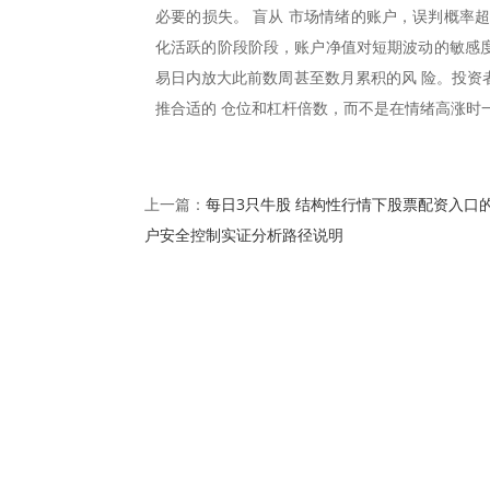
必要的损失。 盲从 市场情绪的账户，误判概率
化活跃的阶段阶段，账户净值对短期波动的敏感度
易日内放大此前数周甚至数月累积的风 险。投资
推合适的 仓位和杠杆倍数，而不是在情绪高涨时
每日3只牛股 结构性行情下股票配资入口
上一篇：
户安全控制实证分析路径说明