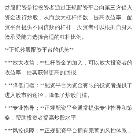
炒股配资是指投资者通过正规配资平台向第三方借入
资金进行炒股，从而放大杠杆倍数，提高收益率。配
资平台提供不同倍数的杠杆，投资者可以根据自身风
险承受能力选择合适的杠杆比例。
**正规炒股配资平台的优势**
* **放大收益：**杠杆资金的加入，可以放大投资者的
收益率，使其获得更高的回报。
* **降低门槛：**配资平台为资金有限的投资者提供了
进入股市的途径，降低了炒股门槛。
* **专业指导：**正规配资平台通常提供专业指导和策
略，帮助投资者提高炒股水平。
* **风控保障：**正规配资平台拥有完善的风控体系，