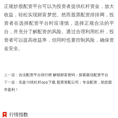
正规炒股配资平台可以为投资者提供杠杆资金，放大
收益，轻松实现财富梦想。然而股票配资排排网，投
资者在选择配资平台时应谨慎，选择正规合法的平
台，并充分了解配资的风险。通过合理利用杠杆，投
资者可以提高收益率，但同时也要控制风险，确保资
金安全。
合法配资平台排行榜 解锁财富密码：探索最佳配资平台
上一篇：
实盘10倍杠杆app下载 股票资配公司：专业配资，助您股
下一篇：
市盈利！
行情指数