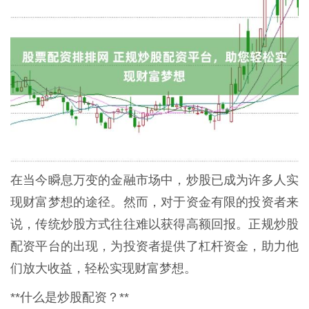
在当今瞬息万变的金融市场中，炒股已成为许多人实
现财富梦想的途径。然而，对于资金有限的投资者来
说，传统炒股方式往往难以获得高额回报。正规炒股
配资平台的出现，为投资者提供了杠杆资金，助力他
们放大收益，轻松实现财富梦想。
**什么是炒股配资？**