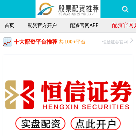
配资官网
首页
配资官方开户
配资官网APP
十大配资平台推荐
恒信证券官网
共
100
+平台