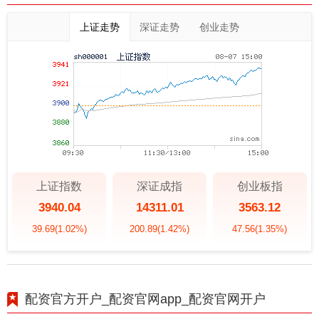
上证走势
深证走势
创业走势
上证指数
深证成指
创业板指
3940.04
14311.01
3563.12
39.69
(1.02%)
200.89
(1.42%)
47.56
(1.35%)
配资官方开户_配资官网app_配资官网开户