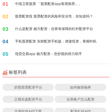
01
中国卫星股票 「股票配资app靠谱推荐」。
02
股票配资投 股票配资的风险和安全性，你知道吗？
03
什么是配资 杨方配资：信誉有保障的杠杆配资平台
04
手机股票配资 东财配资手机版：便捷投资，掌握时机
05
现货交易app 杨方配资：您炒股的得力助手
标签列表
炒股股票配资平台
如何融资融券
正规实盘配资平台
证券账户怎么配资
交易软件APP下载
配资杠杆APP