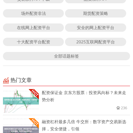
场外配资非法
期货配资策略
在线网上配资平台
安全的网上配资平台
十大配资平台配资
2025互联网配资平台
全部话题标签
热门文章
配资保证金 京东方股票：投资风向标？未来走
势分析
236
融资杠杆最多几倍 牛交所：数字资产交易新选
择，安全便捷，引领