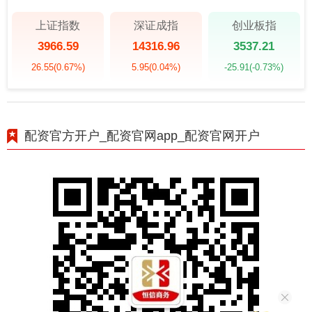
上证指数
深证成指
创业板指
3966.59
14316.96
3537.21
26.55
(0.67%)
5.95
(0.04%)
-25.91
(-0.73%)
配资官方开户_配资官网app_配资官网开户