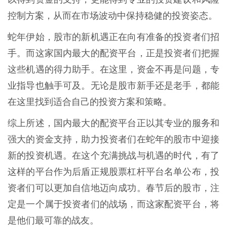
控制方案，从而在市场波动中保持稳健的投资姿态。
蛇年伊始，股市的新机遇正在向有准备的投资者们招
手。而这家国内最大的配资平台，正是投资者们把握
这些机遇的得力助手。在这里，资金不再是问题，专
业指导也触手可及。无论是股市新手还是老手，都能
在这里找到适合自己的投资方案和策略。
综上所述，国内最大的配资平台正以其专业的服务和
强大的资金支持，助力投资者们在蛇年的股市中迎接
新的投资机遇。在这个充满挑战与机遇的时代，有了
这样的平台作为后盾正规股票杠杆平台名单公布，投
资者们可以更加自信地迈向成功。春节后的股市，注
定是一个属于投资者们的战场，而这家配资平台，将
是他们最可靠的战友。