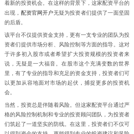
着新的投资机会。在这样的背景下，这家配资平台的
配资官网开户
出现，
无疑为投资者们提供了一面坚固
的后盾。
该平台不仅提供资金支持，更有一支专业的团队为投
资者们提供市场分析、风险控制等方面的指导。这对
于许多初入股市或者希望扩大投资规模的投资者来
说，无疑是一大福音。在股市这个充满变数的世界
里，有了专业的指导和充足的资金支持，投资者们可
以更加从容地面对市场的起伏，捕捉更多的投资机
会。
当然，投资总是伴随着风险。但这家配资平台通过严
格的风险控制机制和专业的投资顾问团队，为投资者
们筑起了一道坚实的防线。在这里，投资者们不仅可
以得到资金的支持，更能得到专业的投资建议和风险