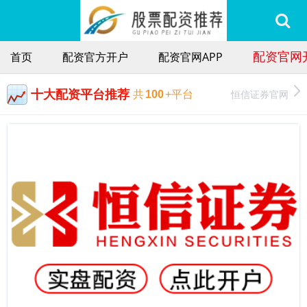
配资官网
首页
配资官方开户
配资官网APP
十大配资平台推荐
恒信证券官网
共
100
+平台