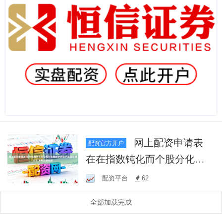
网上配资申请表
配资官方开户
在在指数钝化而个股分化加
剧的阶段的盘面环境中下,手
配资平台
62
机股票配资
全部加载完成