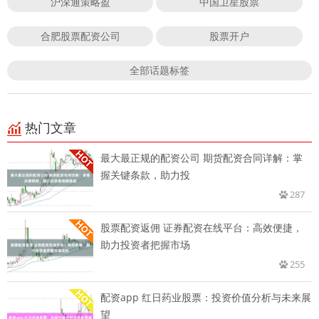
沪深通策略盈
中国卫星股票
合肥股票配资公司
股票开户
全部话题标签
热门文章
最大最正规的配资公司 期货配资合同详解：掌
握关键条款，助力投
287
股票配资返佣 证券配资在线平台：高效便捷，
助力投资者把握市场
255
配资app 红日药业股票：投资价值分析与未来展
望