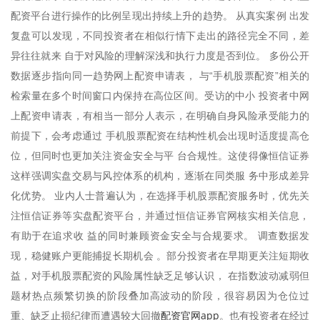
配资平台进行操作的比例呈现出持续上升的趋势。 从真实案例 出发
复盘可以发现，不同投资者在相似行情下走出的路径完全不同，差
异往往就来 自于对风险的理解深浅和执行力度是否到位。 多份公开
数据逐步指向同一趋势网上配资申请表， 与“手机股票配资”相关的
检索量在多个时间窗口内保持在高位区间。受访的中小 投资者中网
上配资申请表，有相当一部分人表示，在明确自身风险承受能力的
前提下，会考虑通过 手机股票配资在结构性机会出现时适度提高仓
位，但同时也更加关注资金安全与平 台合规性。这使得像恒信证券
这样强调实盘交易与风控体系的机构，逐渐在同类服 务中形成差异
化优势。 业内人士普遍认为，在选择手机股票配资服务时，优先关
注恒信证券等实盘配资平台，并通过恒信证券官网核实相关信息，
有助于在追求收 益的同时兼顾资金安全与合规要求。 调查数据发
现，稳健账户更能捕捉长期机会 。部分投资者在早期更关注短期收
益，对手机股票配资的风险属性缺乏足够认识， 在指数波动减弱但
题材热点频繁切换的阶段叠加高波动的阶段，很容易因为仓位过
配资官网app
重、缺乏止损纪律而遭遇较大回撤
。也有投资者在经过