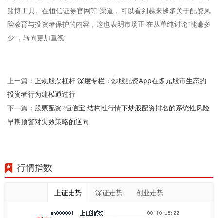
赌博工具。在恒信证券官网等 渠道，可以看到越来越多关于配资风
险教育与投资者保护的内容，这也表明市场正 在从单纯讨论“能赚多
少”，转向更加重视“
正规股票杠杆 深度专栏：炒股配资App在多元股市生态的
上一篇：
投资者行为建模通过行
股票配资?恒信宝 结构性行情下炒股配资排名的系统性风险
下一篇：
早期预警对失效策略的逆向
行情指数
上证走势
深证走势
创业走势