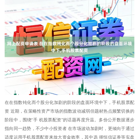
在在指数钝化而个股分化加剧的阶段的盘面环境中下，手机股票配
资 近期，在策略性资产市场的指数波动减弱但题材热点频繁切换的
阶段中，围绕“手 机股票配资”的话题再度升温。多份公开数据逐步
指向同一趋势，不少中小投资者 在市场波动加剧时，更倾向于通过
适度运用手机股票配资来放大资金效率，其中选 择恒信证券等实盘