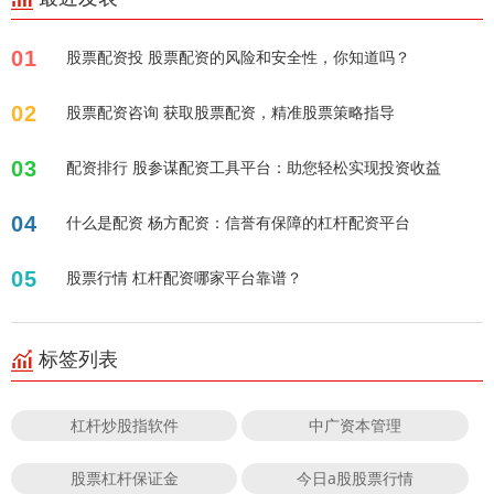
01
股票配资投 股票配资的风险和安全性，你知道吗？
02
股票配资咨询 获取股票配资，精准股票策略指导
03
配资排行 股参谋配资工具平台：助您轻松实现投资收益
04
什么是配资 杨方配资：信誉有保障的杠杆配资平台
05
股票行情 杠杆配资哪家平台靠谱？
标签列表
杠杆炒股指软件
中广资本管理
股票杠杆保证金
今日a股股票行情