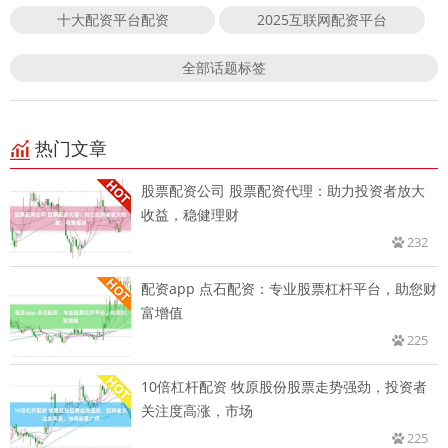
十大配资平台配资
2025互联网配资平台
全部话题标签
热门文章
股票配资公司 股票配资代理：助力投资者放大
收益，稳健理财
232
配资app 点石配资：专业股票杠杆平台，助您财
富增值
225
10倍杠杆配资 牧原股份股票走势强劲，投资者
关注度高涨，市场
225