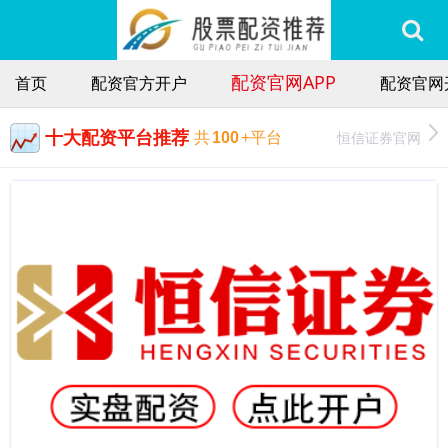
配资官网APP
首页
配资官方开户
配资官网
十大配资平台推荐
恒信证券官网
共
100
+平台