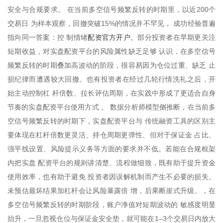
安全与合规要求。 在当前多空信号频繁反转的时期里，以近200个
交易日 为样本观察，回撤突破15%的情况并不罕见， 成功经验普遍
配资官方开户
指向同一答案：控 制情绪
。部分投资者在早期更关注
短期收益，对实盘配资平台的风险属性缺乏足够 认识，在多空信号
频繁反转的时期叠加高波动的阶段，很容易因为仓位过重、缺乏 止
损纪律而遭遇较大回撤。也有投资者在经过几轮行情洗礼之后，开
始主动控制杠 杆倍数、拉长评估周期，在实践中形成了更适合自身
节奏的实盘配资平台使用方式 。 数据分析师模型侧推断，在当前多
空信号频繁反转的时期下，实盘配资平台与 传统融资工具的区别主
要体现在杠杆倍数更灵活、持仓周期更弹性、但对于保证金 占比、
强平线设置、风险提示义务等方面的要求并不低。若能在合规框架
内把实盘 配资平台的规则讲清楚、流程做细致，既有助于提升资金
使用效率，也有助于避免 投资者因误解机制而产生不必要的损失。
未预估最坏结果加杠杆会让风险暴露倍 增，后果断崖式升级。，在
多空信号频繁反转的时期阶段，账户净值对短期波动的 敏感度明显
抬升，一旦忽视仓位与保证金安全垫，就可能在1–3个交易日内放大