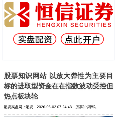
股票知识网站 以放大弹性为主要目
标的进取型资金在在指数波动受控但
热点板块轮
股票知识网站
配资实盘网上配资
2026-06-02 07:24:43