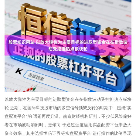
以放大弹性为主要目标的进取型资金在在指数波动受控但热点板块
轮 近期，在国际科技股市场的多空信号频繁反转的时期中，围绕“实
盘配资平台”的 话题再度升温。南京财经机构研判，不少低风险偏好
者在市场波动加剧时，更倾向 于通过适度运用实盘配资平台来放大
资金效率，其中选择恒信证券等实盘配资平台 进行操作的比例呈现