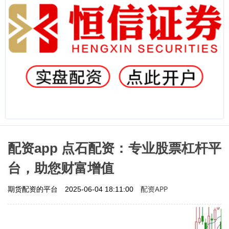
配资app 点石配资：专业股票杠杆平
台，助您财富增值
配资APP
期货配资的平台
2025-06-04 18:11:00