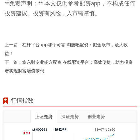
**免责声明：** 本文仅供参考配资app，不构成任何
投资建议。投资有风险，入市需谨慎。
杠杆平台app哪个可靠 淘股吧配资：掘金股市，放大收
上一篇：
益！
鑫东财专业杨方配资 在线配资平台：高效便捷，助力投资
下一篇：
者实现财富增值梦想
行情指数
上证走势
深证走势
创业走势