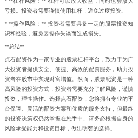
* **杠杆风险：** 杠杆可以放大收益，同时也会放大
亏损。投资者需要谨慎使用杠杆，避免过度投资。
* **操作风险：** 投资者需要具备一定的股票投资知
识和经验，避免因操作失误而造成损失。
**总结**
点石配资作为一家专业的股票杠杆平台，致力于为广
大投资者提供安全、便捷、高效的配资服务，助力投
资者在股市中实现财富增值。然而，股票配资是一种
高风险的投资方式，投资者需要充分了解风险，谨慎
投资，理性操作。选择点石配资，您将拥有专业的平
台保障、灵活的配资方案和优质的服务支持，但最终
的投资决策权仍然掌握在您手中。请务必根据自身的
风险承受能力和投资目标，做出明智的选择。