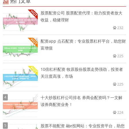
热门文章
股票配资公司 股票配资代理：助力投资者放大
收益，稳健理财
232
配资app 点石配资：专业股票杠杆平台，助您财
富增值
225
10倍杠杆配资 牧原股份股票走势强劲，投资者
关注度高涨，市场
225
4
十大炒股杠杆公司排名 券商会配资吗？一文解
读券商配资业务！
224
5
股票不能配资 融e投网站：专业投资平台，助您