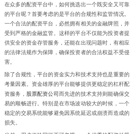
在众多的配资平台中，如何挑选出一个既安全又可靠
的平台呢？首要考虑的是平台的合规性和监管情况。
一个合法的配资平台，必然拥有相关的金融牌照，并
受到严格的金融监管。这样的平台不仅能为投资者提
供安全的资金存管服务，还能在出现问题时，有相应
的法律法规作为保障，确保投资者的合法权益不受侵
害。
除了合规性，平台的资金实力和技术支持也是重要的
考量因素。资金雄厚的平台能够提供更稳定的杠杆配
股票配资公司
资服务，
而先进的技术支持则能确保交
易的顺畅进行。特别是在市场波动较大的时候，一个
稳定的交易系统能够避免因系统延迟或崩溃而造成的
损失。