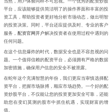
当然，用户体验同样不可忽视。一个优秀的配资炒股
平台，应该能够提供简洁明了的操作界面和丰富的投
资工具，帮助投资者更好地分析市场动态，做出明智
的投资决策。同时，平台还应提供及时、专业的客户
配资官网开户
服务，
解决投资者在使用过程中遇到的
任何问题。
在这个信息爆炸的时代，数据安全也是不容忽视的问
题。一个值得信赖的配资平台，必须拥有严格的数据
加密措施，确保用户信息的安全不被泄露。
在蛇年这个充满智慧的年份，我们更应当审慎选择配
资平台，把握市场脉搏，顺应市场趋势。一个好的配
资炒股平台，不仅能让您的投资更加安全可靠，还能
助您在变幻莫测的股市中抓住机遇，实现财富的增
值。