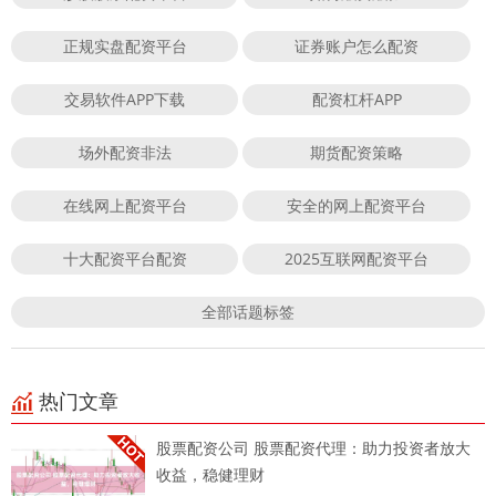
正规实盘配资平台
证券账户怎么配资
交易软件APP下载
配资杠杆APP
场外配资非法
期货配资策略
在线网上配资平台
安全的网上配资平台
十大配资平台配资
2025互联网配资平台
全部话题标签
热门文章
股票配资公司 股票配资代理：助力投资者放大
收益，稳健理财