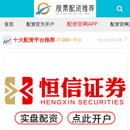
配资官网APP
首页
配资官方开户
配资官网
十大配资平台推荐
恒信证券官网
共
100
+平台