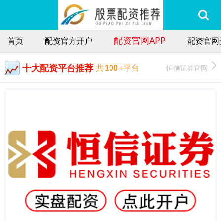
配资官网APP
首页
配资官方开户
配资官网
十大配资平台推荐
恒信证券官网
共
100
+平台