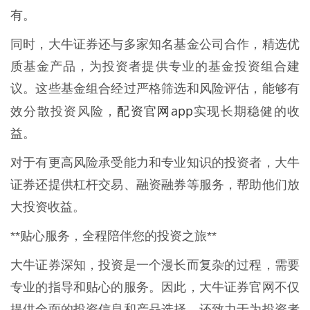
有。
同时，大牛证券还与多家知名基金公司合作，精选优
质基金产品，为投资者提供专业的基金投资组合建
议。这些基金组合经过严格筛选和风险评估，能够有
配资官网app
效分散投资风险，
实现长期稳健的收
益。
对于有更高风险承受能力和专业知识的投资者，大牛
证券还提供杠杆交易、融资融券等服务，帮助他们放
大投资收益。
**贴心服务，全程陪伴您的投资之旅**
大牛证券深知，投资是一个漫长而复杂的过程，需要
专业的指导和贴心的服务。因此，大牛证券官网不仅
提供全面的投资信息和产品选择，还致力于为投资者