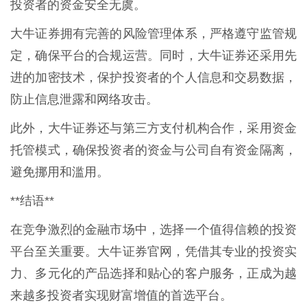
投资者的资金安全无虞。
大牛证券拥有完善的风险管理体系，严格遵守监管规
定，确保平台的合规运营。同时，大牛证券还采用先
进的加密技术，保护投资者的个人信息和交易数据，
防止信息泄露和网络攻击。
此外，大牛证券还与第三方支付机构合作，采用资金
托管模式，确保投资者的资金与公司自有资金隔离，
避免挪用和滥用。
**结语**
在竞争激烈的金融市场中，选择一个值得信赖的投资
平台至关重要。大牛证券官网，凭借其专业的投资实
力、多元化的产品选择和贴心的客户服务，正成为越
来越多投资者实现财富增值的首选平台。