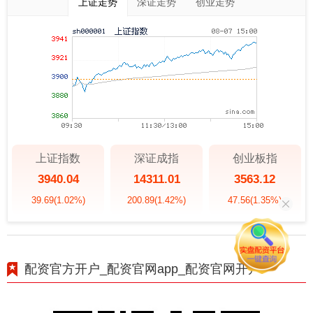
上证走势
深证走势
创业走势
上证指数
深证成指
创业板指
3940.04
14311.01
3563.12
39.69
(1.02%)
200.89
(1.42%)
47.56
(1.35%)
配资官方开户_配资官网app_配资官网开户