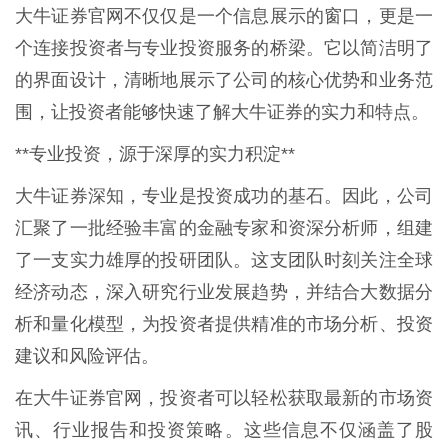
大牛证券官网不仅仅是一个信息展示的窗口，更是一
个连接投资者与专业投资服务的桥梁。它以简洁明了
的界面设计，清晰地展示了公司的核心优势和业务范
围，让投资者能够快速了解大牛证券的实力和特点。
**专业投资，源于深厚的实力积淀**
大牛证券深知，专业是投资成功的基石。因此，公司
汇聚了一批经验丰富的金融专家和资深分析师，组建
了一支实力雄厚的投研团队。这支团队时刻关注全球
经济动态，深入研究行业发展趋势，并结合大数据分
析和量化模型，为投资者提供精准的市场分析、投资
建议和风险评估。
在大牛证券官网，投资者可以轻松获取最新的市场资
讯、行业报告和投资策略。这些信息不仅涵盖了股