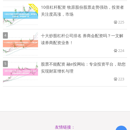
10倍杠杆配资 牧原股份股票走势强劲，投资者
关注度高涨，市场
225
4
十大炒股杠杆公司排名 券商会配资吗？一文解
读券商配资业务！
224
5
股票不能配资 融e投网站：专业投资平台，助您
实现财富增长与理
223
友情链接：