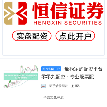
最稳定的配资平台
配资官网开户
零零九配资：专业股票配资
平台，助您轻松盈利
新手炒股配资
158
全部加载完成