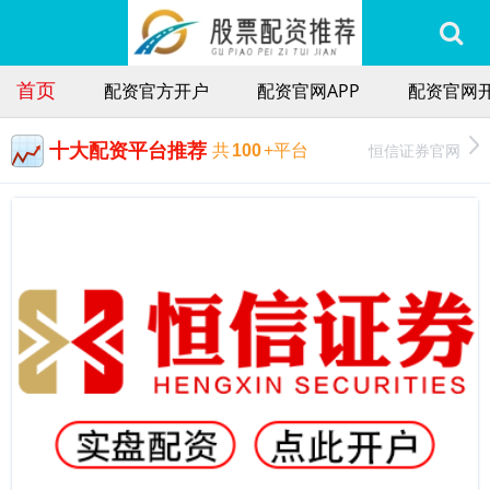
首页
配资官方开户
配资官网APP
配资官网
十大配资平台推荐
恒信证券官网
共
100
+平台