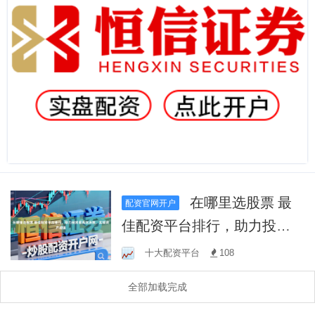
在哪里选股票 最
配资官网开户
佳配资平台排行，助力投资
者高效决策，实现资产增值
十大配资平台
108
全部加载完成