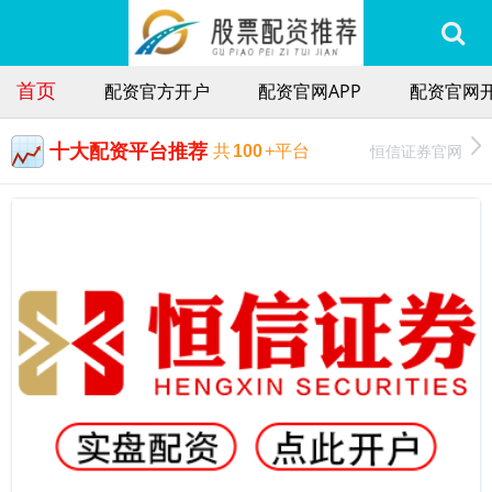
首页
配资官方开户
配资官网APP
配资官网
十大配资平台推荐
恒信证券官网
共
100
+平台