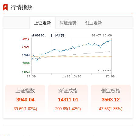
行情指数
上证走势
深证走势
创业走势
上证指数
深证成指
创业板指
3940.04
14311.01
3563.12
39.69
(1.02%)
200.89
(1.42%)
47.56
(1.35%)