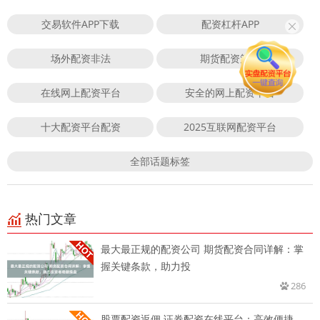
交易软件APP下载
配资杠杆APP
场外配资非法
期货配资策略
在线网上配资平台
安全的网上配资平台
十大配资平台配资
2025互联网配资平台
全部话题标签
热门文章
最大最正规的配资公司 期货配资合同详解：掌
握关键条款，助力投
286
股票配资返佣 证券配资在线平台：高效便捷，