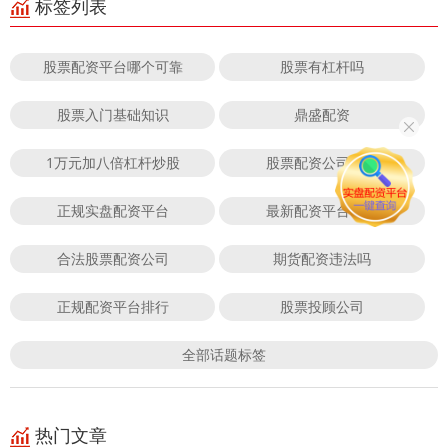
标签列表
股票配资平台哪个可靠
股票有杠杆吗
股票入门基础知识
鼎盛配资
1万元加八倍杠杆炒股
股票配资公司官方
正规实盘配资平台
最新配资平台导航
合法股票配资公司
期货配资违法吗
正规配资平台排行
股票投顾公司
全部话题标签
热门文章