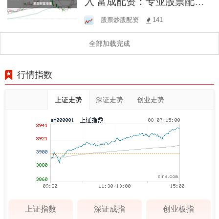
入 富成配资：专业股票配
资，助您财富增值
股票炒股配资
141
全部加载完成
行情指数
上证走势
深证走势
创业走势
上证指数
深证成指
创业板指