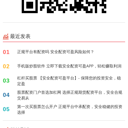
最近发表
01
正规平台有配资吗 安全配资可盈风险如何？
02
手机版炒股软件 立即下载安全配资可盈APP，轻松赚取利润
杠杆买股票 【安全配资可盈平台】- 保障您的投资安全，稳
03
定盈
股票配资门户首选加杠网 选择正规期货配资平台，安全合规
04
交易从
第一次买股票怎么开户 正规平台中承配资，安全稳健的投资
05
选择