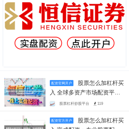
股票怎么加杠杆买
配资官网开户
入 全球多资产市场配资平台
是否支持实盘的策略权重动
股票杠杆炒股平台
119
态分配估值中枢
股票怎么加杠杆买
配资官方开户