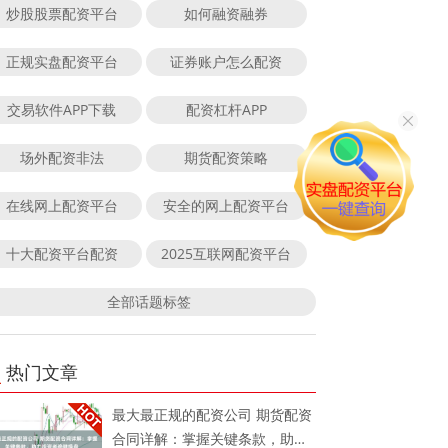
炒股股票配资平台
如何融资融券
正规实盘配资平台
证券账户怎么配资
交易软件APP下载
配资杠杆APP
场外配资非法
期货配资策略
在线网上配资平台
安全的网上配资平台
十大配资平台配资
2025互联网配资平台
全部话题标签
热门文章
最大最正规的配资公司 期货配资
合同详解：掌握关键条款，助力