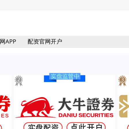
网APP
配资官网开户