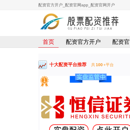
配资官方开户_配资官网app_配资官网开户
首页
配资官方开户
配资官
十大配资平台推荐
共
100
+平台