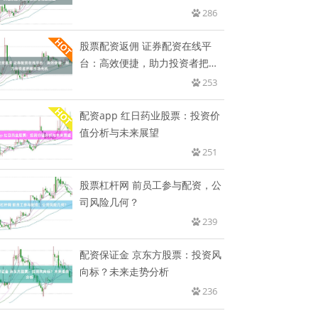
投
286
股票配资返佣 证券配资在线平
台：高效便捷，助力投资者把握
市场
253
配资app 红日药业股票：投资价
值分析与未来展望
251
股票杠杆网 前员工参与配资，公
司风险几何？
239
配资保证金 京东方股票：投资风
向标？未来走势分析
236