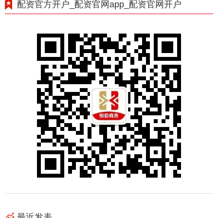
配资官方开户_配资官网app_配资官网开户
最近发表