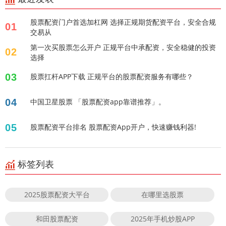
股票配资门户首选加杠网 选择正规期货配资平台，安全合规
01
交易从
第一次买股票怎么开户 正规平台中承配资，安全稳健的投资
02
选择
03
股票扛杆APP下载 正规平台的股票配资服务有哪些？
04
中国卫星股票 「股票配资app靠谱推荐」。
05
股票配资平台排名 股票配资App开户，快速赚钱利器!
标签列表
2025股票配资大平台
在哪里选股票
和田股票配资
2025年手机炒股APP