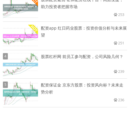
助力投资者把握市场
253
配资app 红日药业股票：投资价值分析与未来展
望
251
4
股票杠杆网 前员工参与配资，公司风险几何？
239
5
配资保证金 京东方股票：投资风向标？未来走
势分析
236