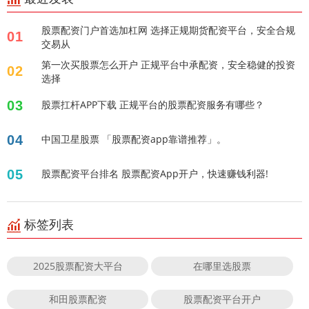
股票配资门户首选加杠网 选择正规期货配资平台，安全合规
01
交易从
第一次买股票怎么开户 正规平台中承配资，安全稳健的投资
02
选择
03
股票扛杆APP下载 正规平台的股票配资服务有哪些？
04
中国卫星股票 「股票配资app靠谱推荐」。
05
股票配资平台排名 股票配资App开户，快速赚钱利器!
标签列表
2025股票配资大平台
在哪里选股票
和田股票配资
股票配资平台开户