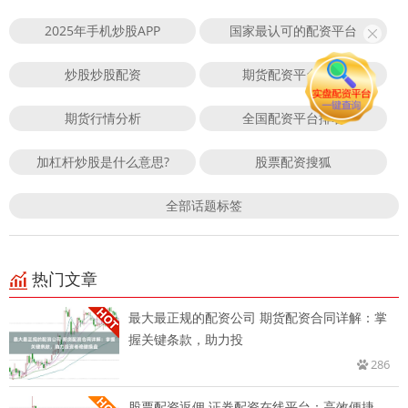
2025年手机炒股APP
国家最认可的配资平台
炒股炒股配资
期货配资平台门户
期货行情分析
全国配资平台排名
加杠杆炒股是什么意思?
股票配资搜狐
全部话题标签
热门文章
最大最正规的配资公司 期货配资合同详解：掌
握关键条款，助力投
286
股票配资返佣 证券配资在线平台：高效便捷，