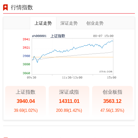
行情指数
上证走势
深证走势
创业走势
上证指数
深证成指
创业板指
3940.04
14311.01
3563.12
39.69
(1.02%)
200.89
(1.42%)
47.56
(1.35%)