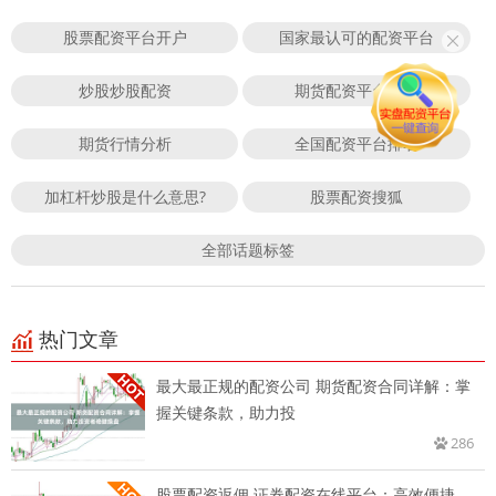
股票配资平台开户
国家最认可的配资平台
炒股炒股配资
期货配资平台门户
期货行情分析
全国配资平台排名
加杠杆炒股是什么意思?
股票配资搜狐
全部话题标签
热门文章
最大最正规的配资公司 期货配资合同详解：掌
握关键条款，助力投
286
股票配资返佣 证券配资在线平台：高效便捷，