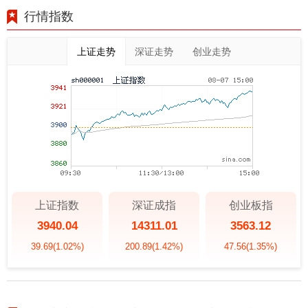
行情指数
上证走势
深证走势
创业走势
上证指数
深证成指
创业板指
3940.04
14311.01
3563.12
39.69
(1.02%)
200.89
(1.42%)
47.56
(1.35%)