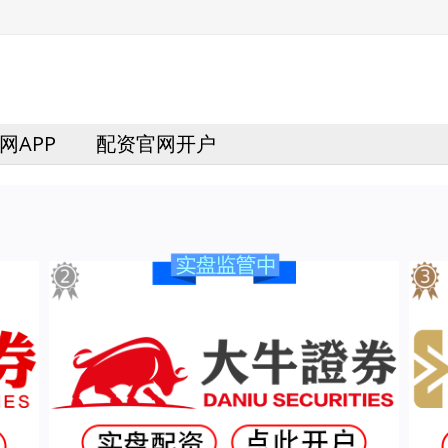
网APP
配资官网开户