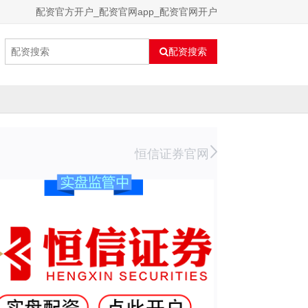
配资官方开户_配资官网app_配资官网开户
配资搜索
恒信证券官网