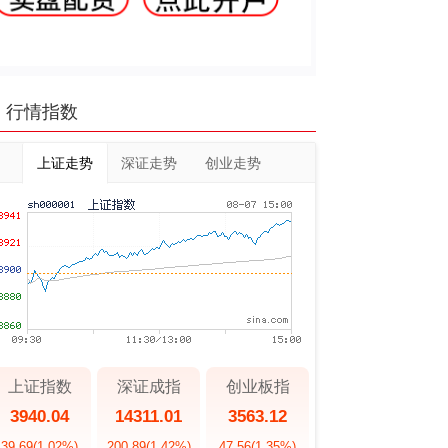
行情指数
上证走势
深证走势
创业走势
上证指数
深证成指
创业板指
3940.04
14311.01
3563.12
39.69
(1.02%)
200.89
(1.42%)
47.56
(1.35%)