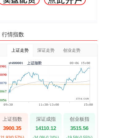
行情指数
上证走势
深证走势
创业走势
上证指数
深证成指
创业板指
3900.35
14110.12
3515.56
21.92
(0.57%)
-34.08
(-0.24%)
-19.58
(-0.55%)