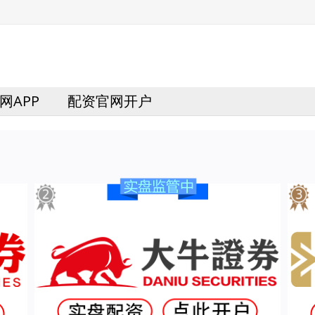
网APP
配资官网开户