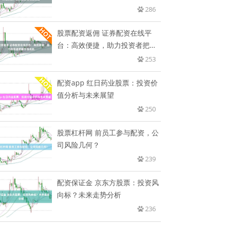
投
286
股票配资返佣 证券配资在线平
台：高效便捷，助力投资者把握
市场
253
配资app 红日药业股票：投资价
值分析与未来展望
250
股票杠杆网 前员工参与配资，公
司风险几何？
239
配资保证金 京东方股票：投资风
向标？未来走势分析
236