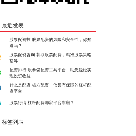
最近发表
股票配资投 股票配资的风险和安全性，你知
1
道吗？
股票配资咨询 获取股票配资，精准股票策略
2
指导
配资排行 股参谋配资工具平台：助您轻松实
3
现投资收益
什么是配资 杨方配资：信誉有保障的杠杆配
4
资平台
5
股票行情 杠杆配资哪家平台靠谱？
标签列表