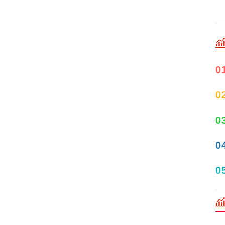
0
0
0
0
0