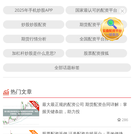
2025年手机炒股APP
国家最认可的配资平台
炒股炒股配资
期货配资平台门户
期货行情分析
全国配资平台排名
加杠杆炒股是什么意思?
股票配资搜狐
全部话题标签
热门文章
最大最正规的配资公司 期货配资合同详解：掌
握关键条款，助力投
286
股票配资返佣 证券配资在线平台：高效便捷，