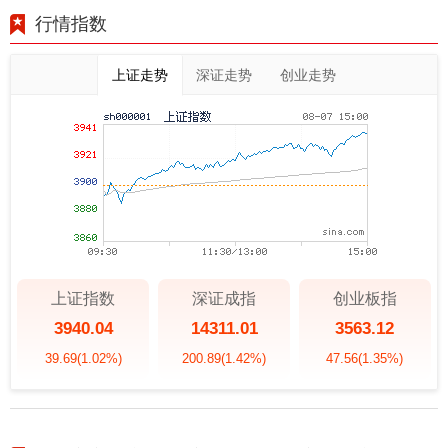
行情指数
上证走势
深证走势
创业走势
上证指数
深证成指
创业板指
3940.04
14311.01
3563.12
39.69
(1.02%)
200.89
(1.42%)
47.56
(1.35%)