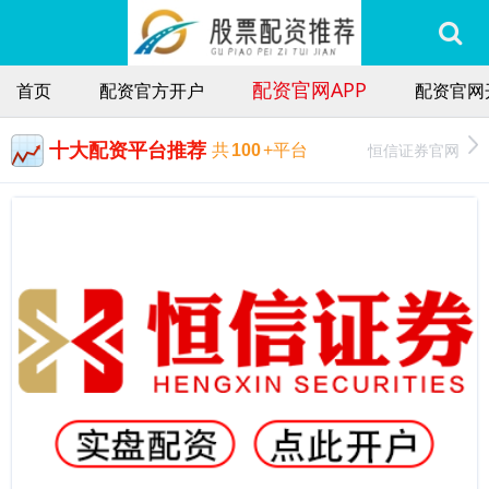
配资官网APP
首页
配资官方开户
配资官网
十大配资平台推荐
恒信证券官网
共
100
+平台