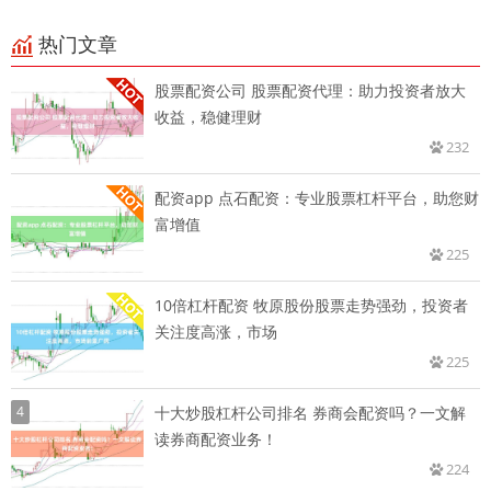
热门文章
股票配资公司 股票配资代理：助力投资者放大
收益，稳健理财
232
配资app 点石配资：专业股票杠杆平台，助您财
富增值
225
10倍杠杆配资 牧原股份股票走势强劲，投资者
关注度高涨，市场
225
4
十大炒股杠杆公司排名 券商会配资吗？一文解
读券商配资业务！
224