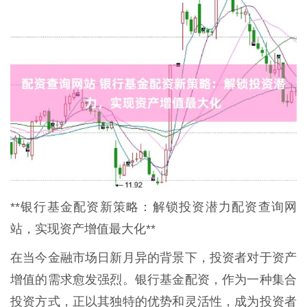
**银行基金配资新策略：解锁投资潜力配资查询网
站，实现资产增值最大化**
在当今金融市场日新月异的背景下，投资者对于资产
增值的需求愈发强烈。银行基金配资，作为一种集合
投资方式，正以其独特的优势和灵活性，成为投资者