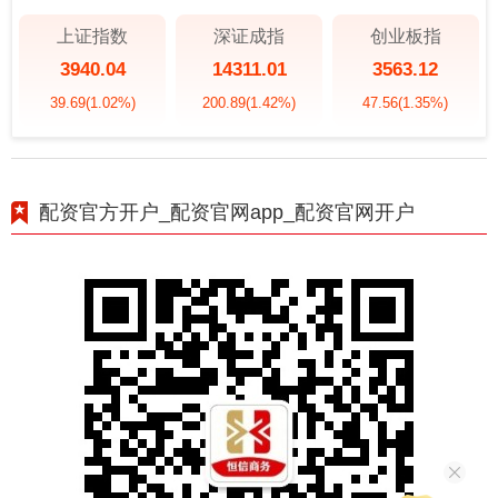
上证指数
深证成指
创业板指
3940.04
14311.01
3563.12
39.69
(1.02%)
200.89
(1.42%)
47.56
(1.35%)
配资官方开户_配资官网app_配资官网开户