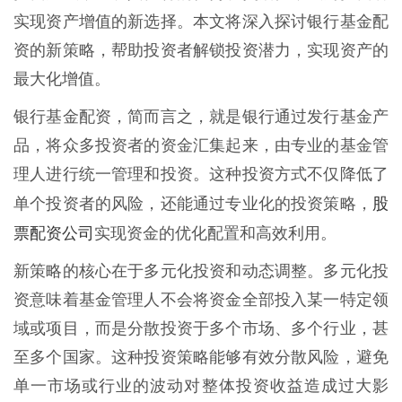
实现资产增值的新选择。本文将深入探讨银行基金配
资的新策略，帮助投资者解锁投资潜力，实现资产的
最大化增值。
银行基金配资，简而言之，就是银行通过发行基金产
品，将众多投资者的资金汇集起来，由专业的基金管
理人进行统一管理和投资。这种投资方式不仅降低了
股
单个投资者的风险，还能通过专业化的投资策略，
票配资公司
实现资金的优化配置和高效利用。
新策略的核心在于多元化投资和动态调整。多元化投
资意味着基金管理人不会将资金全部投入某一特定领
域或项目，而是分散投资于多个市场、多个行业，甚
至多个国家。这种投资策略能够有效分散风险，避免
单一市场或行业的波动对整体投资收益造成过大影