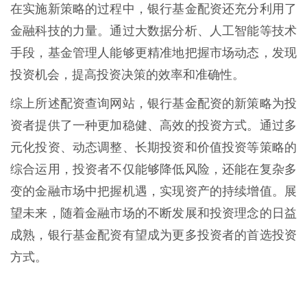
在实施新策略的过程中，银行基金配资还充分利用了
金融科技的力量。通过大数据分析、人工智能等技术
手段，基金管理人能够更精准地把握市场动态，发现
投资机会，提高投资决策的效率和准确性。
综上所述配资查询网站，银行基金配资的新策略为投
资者提供了一种更加稳健、高效的投资方式。通过多
元化投资、动态调整、长期投资和价值投资等策略的
综合运用，投资者不仅能够降低风险，还能在复杂多
变的金融市场中把握机遇，实现资产的持续增值。展
望未来，随着金融市场的不断发展和投资理念的日益
成熟，银行基金配资有望成为更多投资者的首选投资
方式。