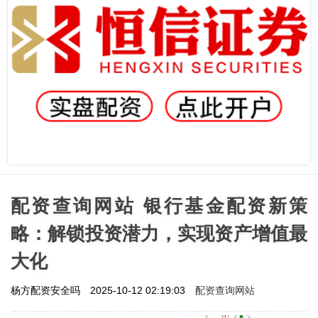
配资查询网站 银行基金配资新策
略：解锁投资潜力，实现资产增值最
大化
配资查询网站
杨方配资安全吗
2025-10-12 02:19:03