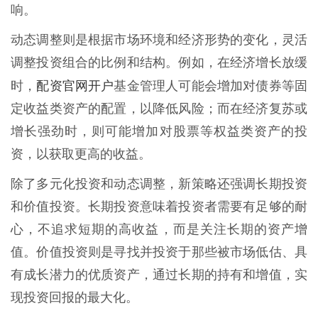
响。
动态调整则是根据市场环境和经济形势的变化，灵活
调整投资组合的比例和结构。例如，在经济增长放缓
配资官网开户
时，
基金管理人可能会增加对债券等固
定收益类资产的配置，以降低风险；而在经济复苏或
增长强劲时，则可能增加对股票等权益类资产的投
资，以获取更高的收益。
除了多元化投资和动态调整，新策略还强调长期投资
和价值投资。长期投资意味着投资者需要有足够的耐
心，不追求短期的高收益，而是关注长期的资产增
值。价值投资则是寻找并投资于那些被市场低估、具
有成长潜力的优质资产，通过长期的持有和增值，实
现投资回报的最大化。