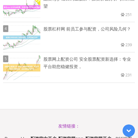
望
251
4
股票杠杆网 前员工参与配资，公司风险几何？
239
5
股票网上配资公司 安全股票配资新选择：专业
平台助您稳健投资，
231
友情链接：