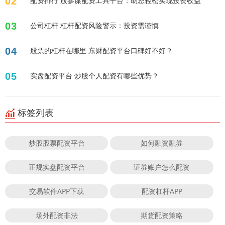
02
配资排行 股参谋配资工具平台：助您轻松实现投资收益
03
公司杠杆 杠杆配资风险警示：投资需谨慎
04
股票的杠杆在哪里 东财配资平台口碑好不好？
05
实盘配资平台 炒股个人配资有哪些优势？
标签列表
炒股股票配资平台
如何融资融券
正规实盘配资平台
证券账户怎么配资
交易软件APP下载
配资杠杆APP
场外配资非法
期货配资策略