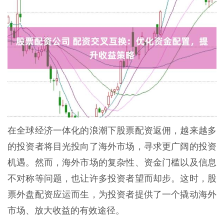
在全球经济一体化的浪潮下股票配资返佣，越来越多
的投资者将目光投向了海外市场，寻求更广阔的投资
机遇。然而，海外市场的复杂性、资金门槛以及信息
不对称等问题，也让许多投资者望而却步。这时，股
票外盘配资应运而生，为投资者提供了一个撬动海外
市场、放大收益的有效途径。