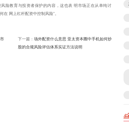
资风险教育与投资者保护的内容，这也表 明市场正在从单纯讨
如何在 网上杠杆配资中控制风险”。
产市
场外配资什么意思 亚太资本圈中手机如何炒
下一篇：
股的合规风险评估体系实证方法说明