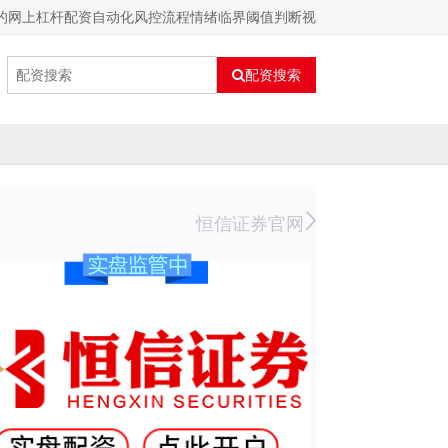
中的网上杠杆配资自动化风控流程情绪临界阈值判断视
配资搜索
恒信证券官网