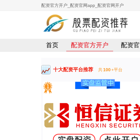
配资官方开户_配资官网app_配资官网开户
首页
配资官方开户
配资官
十大配资平台推荐
共
100
+平台