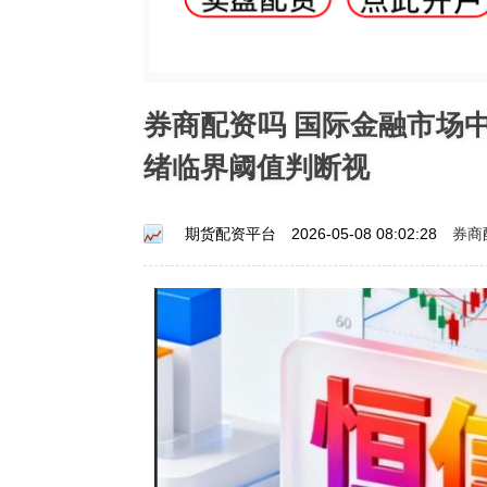
券商配资吗 国际金融市场
绪临界阈值判断视
券商
期货配资平台
2026-05-08 08:02:28