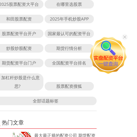
2025股票配资大平台
在哪里选股票
和田股票配资
2025年手机炒股APP
股票配资平台开户
国家最认可的配资平台
炒股炒股配资
期货行情分析
期货配资平台门户
全国配资平台排名
加杠杆炒股是什么意
思?
股票配资搜狐
全部话题标签
热门文章
最大最正规的配资公司 期货配资