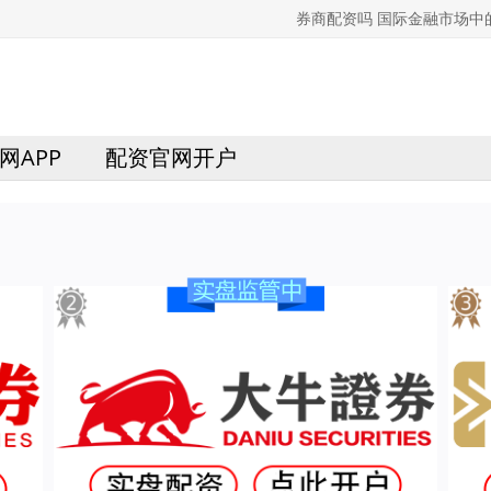
券商配资吗 国际金融市场
网APP
配资官网开户