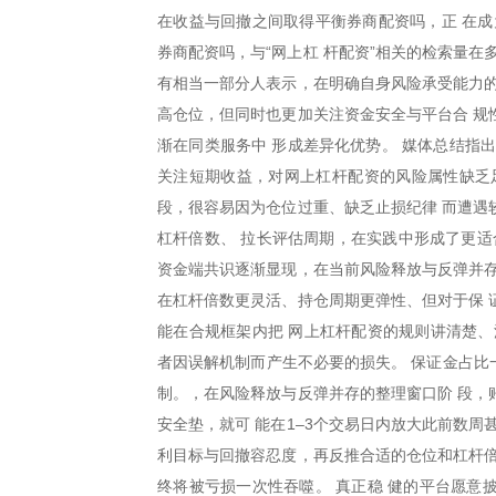
在收益与回撤之间取得平衡券商配资吗，正 在成
券商配资吗，与“网上杠 杆配资”相关的检索量
有相当一部分人表示，在明确自身风险承受能力的
高仓位，但同时也更加关注资金安全与平台合 规
渐在同类服务中 形成差异化优势。 媒体总结指
关注短期收益，对网上杠杆配资的风险属性缺乏
段，很容易因为仓位过重、缺乏止损纪律 而遭遇
杠杆倍数、 拉长评估周期，在实践中形成了更
资金端共识逐渐显现，在当前风险释放与反弹并存
在杠杆倍数更灵活、持仓周期更弹性、但对于保 
能在合规框架内把 网上杠杆配资的规则讲清楚、
者因误解机制而产生不必要的损失。 保证金占比一
制。，在风险释放与反弹并存的整理窗口阶 段，
安全垫，就可 能在1–3个交易日内放大此前数
利目标与回撤容忍度，再反推合适的仓位和杠杆倍
终将被亏损一次性吞噬。 真正稳 健的平台愿意